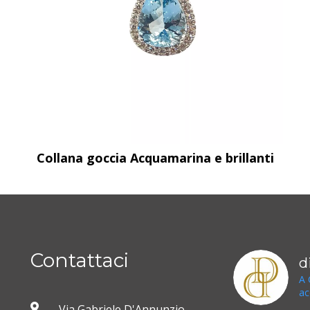
Collana goccia Acquamarina e brillanti
Contattaci
d
A 
ac
Via Gabriele D'Annunzio