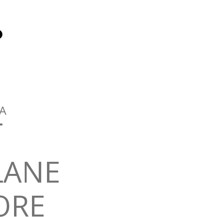
A
LANE
ORE