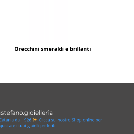
Orecchini smeraldi e brillanti
istefano.gioielleria
Catania dal 1926
Clicca sul nostro Shop online per
quistare i tuoi gioielli preferiti