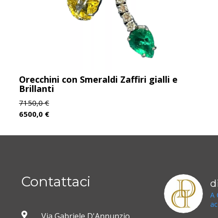
Orecchini con Smeraldi Zaffiri gialli e
Brillanti
7150,0
€
6500,0
€
Contattaci
d
A 
ac
Via Gabriele D'Annunzio