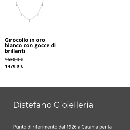
Collana punto luce con Brillanti
Girocollo in oro
bianco con gocce di
brillanti
1630,0
€
1470,0
€
Distefano Gioielleria
Punto di riferimento dal 1926 a Catania per la