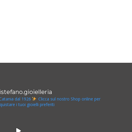
istefano.gioielleria
Catania dal 1926
Clicca sul nostro Shop online per
quistare i tuoi gioielli preferiti