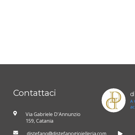
Contattaci
d
A 
ac
Via Gabriele D'Annunzio
159, Catania
distefano@distefanogioielleria.com