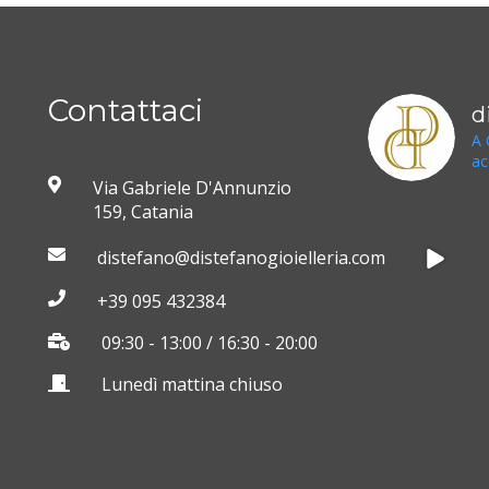
Contattaci
d
A 
ac
Via Gabriele D'Annunzio
159, Catania
distefano@distefanogioielleria.com
+39 095 432384
09:30 - 13:00 / 16:30 - 20:00
Lunedì mattina chiuso