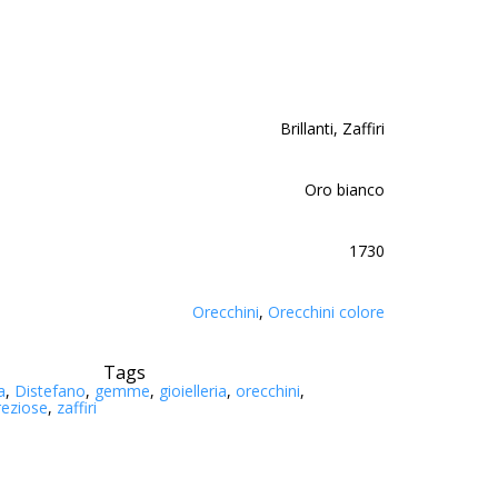
Brillanti, Zaffiri
Oro bianco
1730
Orecchini
,
Orecchini colore
Tags
a
,
Distefano
,
gemme
,
gioielleria
,
orecchini
,
reziose
,
zaffiri