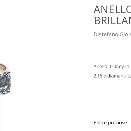
ANELL
BRILLA
Distefano Gioie
Anello trilogy in
2.16 e diamanti ta
Pietre preziose