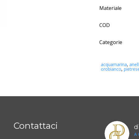
Materiale
COD
Categorie
acquamarina
,
anel
orobianco
,
pietres
Contattaci
d
A 