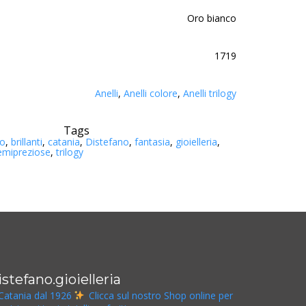
Oro bianco
1719
Anelli
,
Anelli colore
,
Anelli trilogy
Tags
lo
,
brillanti
,
catania
,
Distefano
,
fantasia
,
gioielleria
,
emipreziose
,
trilogy
istefano.gioielleria
Catania dal 1926
Clicca sul nostro Shop online per